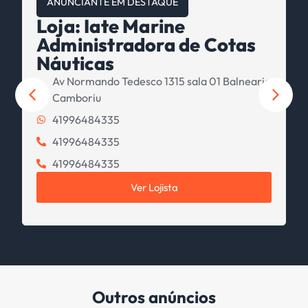
ANUNCIANTE EM DESTAQUE
Loja: Iate Marine
Administradora de Cotas
Náuticas
Av Normando Tedesco 1315 sala 01 Balneario
Camboriu
41996484335
41996484335
41996484335
Ver Lojista
Outros anúncios