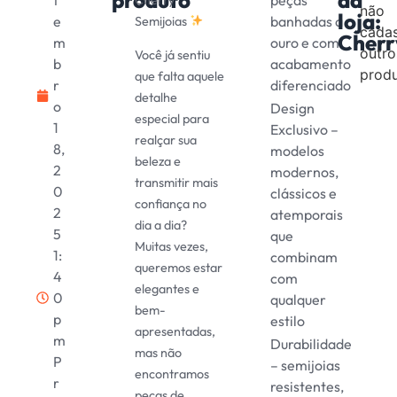
não
loja:
e
banhadas a
Semijoias
cada
Cherr
m
ouro e com
outro
Você já sentiu
b
acabamento
prod
que falta aquele
r
diferenciado
detalhe
o
Design
especial para
1
Exclusivo –
realçar sua
8,
modelos
beleza e
2
modernos,
transmitir mais
0
clássicos e
confiança no
2
atemporais
dia a dia?
5
que
Muitas vezes,
1:
combinam
queremos estar
4
com
elegantes e
0
qualquer
bem-
p
estilo
apresentadas,
m
Durabilidade
mas não
P
– semijoias
encontramos
r
resistentes,
peças de