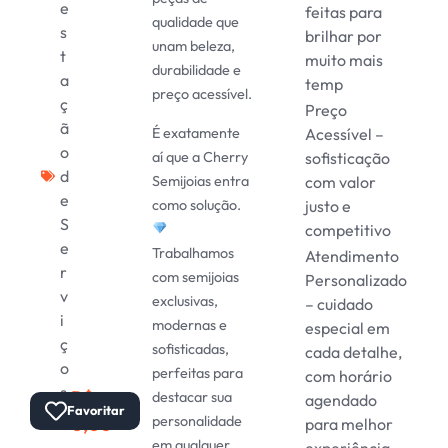
e
feitas para
qualidade que
s
brilhar por
unam beleza,
t
muito mais
durabilidade e
a
temp
preço acessível.
ç
Preço
ã
É exatamente
Acessível –
o
aí que a Cherry
sofisticação
d
Semijoias entra
com valor
e
como solução.
justo e
S
competitivo
e
Trabalhamos
Atendimento
r
com semijoias
Personalizado
v
exclusivas,
– cuidado
i
modernas e
especial em
ç
sofisticadas,
cada detalhe,
o
perfeitas para
com horário
s
R$
destacar sua
agendado
Total:
Favoritar
personalidade
0,00
para melhor
em qualquer
experiência