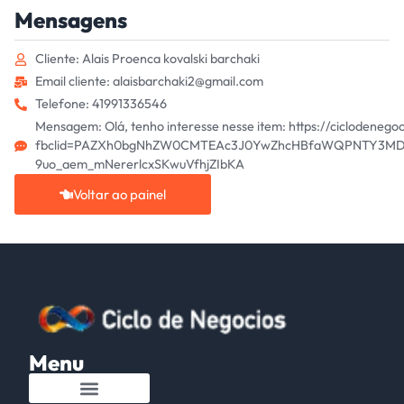
Mensagens
Cliente: Alais Proenca kovalski barchaki
Email cliente: alaisbarchaki2@gmail.com
Telefone: 41991336546
Mensagem: Olá, tenho interesse nesse item: https://ciclodenego
fbclid=PAZXh0bgNhZW0CMTEAc3J0YwZhcHBfaWQPNTY3MDY
9uo_aem_mNererlcxSKwuVfhjZIbKA
Voltar ao painel
Menu