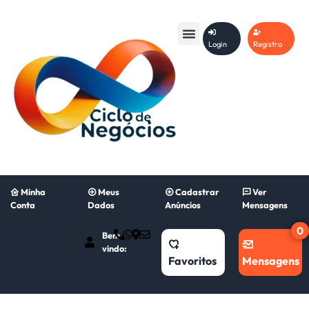
Login
Registro
Minha
Meus
Cadastrar
Ver
Conta
Dados
Anúncios
Mensagens
0
Bem
vindo:
Favoritos
Mensagens