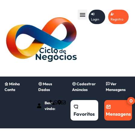
Login
Registro
Minha
Meus
Cadastrar
Ver
Conta
Dados
Anúncios
Mensagens
0
Bem
vindo:
Favoritos
Mensagens