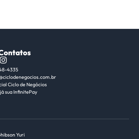
/Contatos
648-4335
@ciclodenegocios.com.br
cial Ciclo de Negócios
já sua InfinitePay
Ghibson Yuri