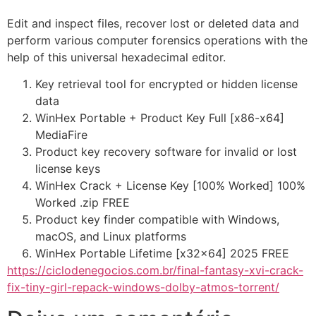
Edit and inspect files, recover lost or deleted data and
perform various computer forensics operations with the
help of this universal hexadecimal editor.
Key retrieval tool for encrypted or hidden license
data
WinHex Portable + Product Key Full [x86-x64]
MediaFire
Product key recovery software for invalid or lost
license keys
WinHex Crack + License Key [100% Worked] 100%
Worked .zip FREE
Product key finder compatible with Windows,
macOS, and Linux platforms
WinHex Portable Lifetime [x32x64] 2025 FREE
https://ciclodenegocios.com.br/final-fantasy-xvi-crack-
fix-tiny-girl-repack-windows-dolby-atmos-torrent/